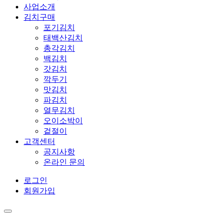
사업소개
김치구매
포기김치
태백산김치
총각김치
백김치
갓김치
깍두기
맛김치
파김치
열무김치
오이소박이
겉절이
고객센터
공지사항
온라인 문의
로그인
회원가입