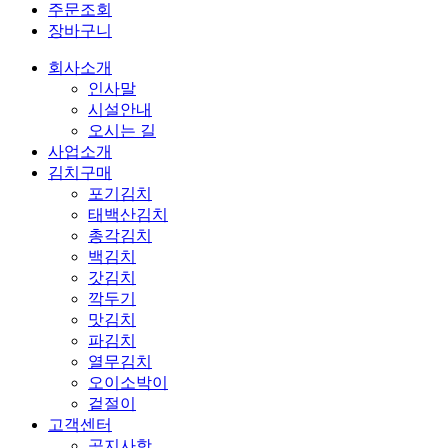
주문조회
장바구니
회사소개
인사말
시설안내
오시는 길
사업소개
김치구매
포기김치
태백산김치
총각김치
백김치
갓김치
깍두기
맛김치
파김치
열무김치
오이소박이
겉절이
고객센터
공지사항